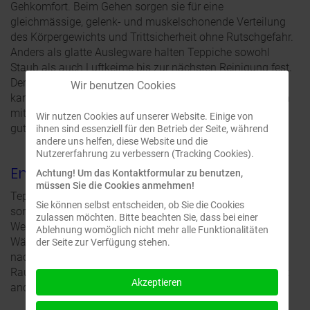
Gehkomfort. Beim Gehen sorgen sie für eine
gleichmässige, gelenk- und muskelschonende Verteilung
des Körpergewichts und Trittsicherheit ohne Rutschgefahr.
Anders als glatte Auslegware halten Teppiche sowohl
Staub als auch Luftkeime bis zur nächsten Reinigung fest.
Der Staubgehalt in der Luft in Räumen mit Teppichboden
Wir benutzen Cookies
kann daher bis zu 50 Prozent geringer sein als in Räumen
mit einem glatten Boden und ist daher auch für Allergiker
Wir nutzen Cookies auf unserer Website. Einige von
gut geeignet.
ihnen sind essenziell für den Betrieb der Seite, während
andere uns helfen, diese Website und die
Nutzererfahrung zu verbessern (Tracking Cookies).
Energieeinsparung
Achtung! Um das Kontaktformular zu benutzen,
müssen Sie die Cookies anmehmen!
Teppichböden leiten die Wärme nicht nach unten ab,
Sie können selbst entscheiden, ob Sie die Cookies
sondern sorgen dafür, dass sie im Raum bleibt. Im
zulassen möchten. Bitte beachten Sie, dass bei einer
Weiteren wirken sich Teppiche positiv auf das
Ablehnung womöglich nicht mehr alle Funktionalitäten
Wärmeempfinden des Menschen aus. Es ist
der Seite zur Verfügung stehen.
nachgewiesen, dass ein mit Teppichboden ausgelegter
Raum nicht so stark geheizt werden muss wie Räume mit
Akzeptieren
anderen Bodenbelagsarten.