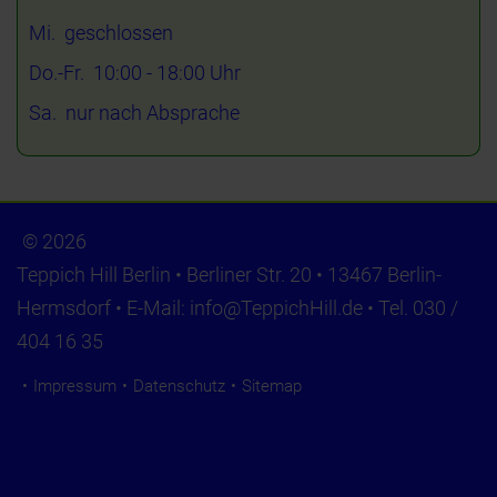
Mi. geschlossen
Do.-Fr. 10:00 - 18:00 Uhr
Sa. nur nach Absprache
© 2026
Teppich Hill Berlin • Berliner Str. 20 • 13467 Berlin-
Hermsdorf • E-Mail:
info@TeppichHill.de
• Tel. 030 /
404 16 35
Impressum
Datenschutz
Sitemap