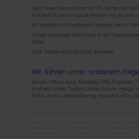
Nach einem persönlichen vor Ort Termin, bei dem
Ihre Bedürfnisse/Vorgaben erstellt wird, so dass z
Wir arbeiten im Privatbereich ebenso, wie im Obj
Unsere besondere Stärke liegt in der Treppenver
Belag
Jede Treppe wird individuell gestaltet!
Wir führen unter anderem folge
Balsan, Infloor, Astra, Nordpfeil, CRO, Findeisen,
Anstoetz, Ulster, Tretford, Anker, Girloon, Heuga,
Forbo, Amtico, Designflooring, objectflor, mflor, Ge
Teppich, Reinickendorf - Hermsdorf, Bodenbelag , Teppichläufer, Teppichflie
Teppich Berlin, Reinickendorf, Bodenbelag, Läufer, Teppichfliesen, Teppichb
Auslegware Teppich Berlin, Reinickendorf - Hermsdorf, Bodenbelag Berlin, T