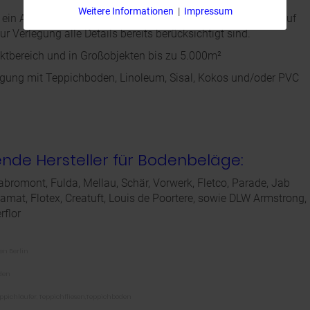
Weitere Informationen
|
Impressum
 ein Aufmaß erstellt wird, bekommen Sie ein Angebot, das auf
ur Verlegung alle Details bereits berücksichtigt sind.
ektbereich und in Großobjekten bis zu 5.000m²
legung mit Teppichboden, Linoleum, Sisal, Kokos und/oder PVC
nde Hersteller für Bodenbeläge:
 Fabromont, Fulda, Mellau, Schär, Vorwerk, Fletco, Parade, Jab
 Hamat, Flotex, Creatuft, Louis de Poortere, sowie DLW Armstrong,
rflor
sen Berlin
öden
eppichläufer, Teppichfliesen,Teppichböden